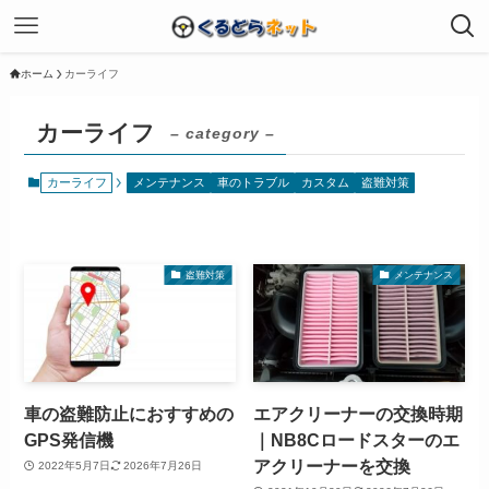
ホーム
カーライフ
カーライフ
– category –
カーライフ
メンテナンス
車のトラブル
カスタム
盗難対策
盗難対策
メンテナンス
車の盗難防止におすすめの
エアクリーナーの交換時期
GPS発信機
｜NB8Cロードスターのエ
アクリーナーを交換
2022年5月7日
2026年7月26日