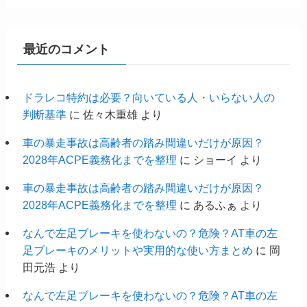
最近のコメント
ドラレコ特約は必要？向いている人・いらない人の
判断基準
に
佐々木重雄
より
車の暴走事故は高齢者の踏み間違いだけが原因？
2028年ACPE義務化までを整理
に
ショーイ
より
車の暴走事故は高齢者の踏み間違いだけが原因？
2028年ACPE義務化までを整理
に
あるふぁ
より
なんで左足ブレーキを使わないの？危険？AT車の左
足ブレーキのメリットや実用的な使い方まとめ
に
岡
田元浩
より
なんで左足ブレーキを使わないの？危険？AT車の左