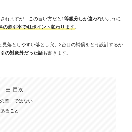
明されますが、この言い方だと
1等級分しか違わない
ように
料の割引率で41ポイント変わります
。
と見落としやすい落とし穴、2台目の補償をどう設計するか
割引の対象外だった話
も書きます。
目次
級の差」ではない
であること