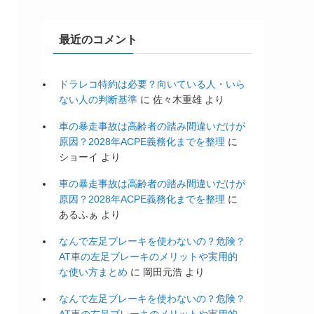
最近のコメント
ドラレコ特約は必要？向いている人・いら
ない人の判断基準
に
佐々木重雄
より
車の暴走事故は高齢者の踏み間違いだけが
原因？2028年ACPE義務化までを整理
に
ショーイ
より
車の暴走事故は高齢者の踏み間違いだけが
原因？2028年ACPE義務化までを整理
に
あるふぁ
より
なんで左足ブレーキを使わないの？危険？
AT車の左足ブレーキのメリットや実用的
な使い方まとめ
に
岡田元浩
より
なんで左足ブレーキを使わないの？危険？