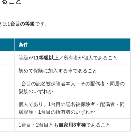
あること
きは
1台目の等級
です。
条件
等級が
11等級以上
／所有者が個人であること
初めて保険に加入する車であること
1台目の記名被保険者本人・その配偶者・同居の
親族のいずれか
個人であり、1台目の記名被保険者・配偶者・同
居親族・1台目の所有者のいずれか
1台目・2台目とも
自家用8車種
であること