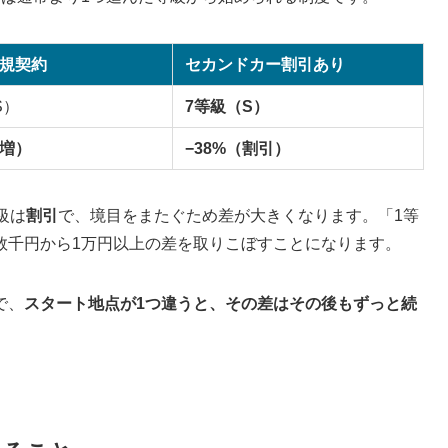
規契約
セカンドカー割引あり
S）
7等級（S）
割増）
−38%（割引）
級は
割引
で、境目をまたぐため差が大きくなります。「1等
数千円から1万円以上の差を取りこぼすことになります。
で、
スタート地点が1つ違うと、その差はその後もずっと続