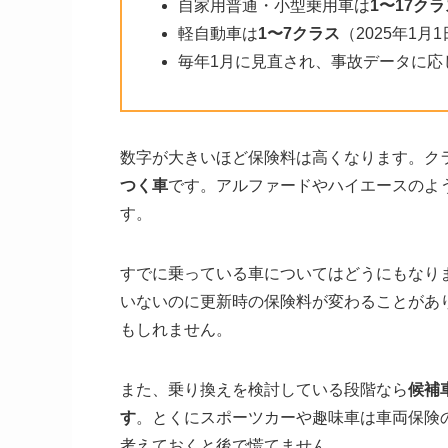
自家用普通・小型乗用車は
1〜17クラ
軽自動車は
1〜7クラス
（2025年1
毎年1月に見直され、事故データに応
数字が大きいほど保険料は高くなります。ク
つく車
です。アルファードやハイエースのよ
す。
すでに乗っている車についてはどうにもなり
いないのに更新時の保険料が変わることがあ
もしれません。
また、乗り換えを検討している段階なら
候補
す
。とくにスポーツカーや趣味車は車両保険
考えておくと後で慌てません。