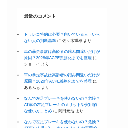
最近のコメント
ドラレコ特約は必要？向いている人・いら
ない人の判断基準
に
佐々木重雄
より
車の暴走事故は高齢者の踏み間違いだけが
原因？2028年ACPE義務化までを整理
に
ショーイ
より
車の暴走事故は高齢者の踏み間違いだけが
原因？2028年ACPE義務化までを整理
に
あるふぁ
より
なんで左足ブレーキを使わないの？危険？
AT車の左足ブレーキのメリットや実用的
な使い方まとめ
に
岡田元浩
より
なんで左足ブレーキを使わないの？危険？