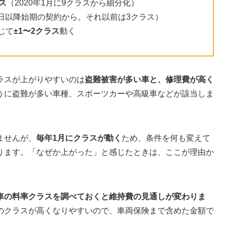
ス
（2020年1月に9クラスから細分化）
月1日以降始期の契約から。それ以前は3クラス）
じて
±1〜2クラス
動く
ラスが上がりやすいのは
盗難被害が多い車と、修理費が高く
うに盗難が多い車種、スポーツカーや高級車などが該当しま
ませんが、
毎年1月にクラスが動く
ため、条件を何も変えて
ります。「なぜか上がった」と感じたときは、ここが理由か
車の料率クラスを調べておくと維持費の見通しが変わりま
のクラスが高くなりやすいので、車両保険まで含めた金額で